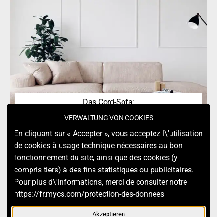
Das Cord-Sofa:
Authentisch und
VERWALTUNG VON COOKIES
vielseitig
En cliquant sur « Accepter », vous acceptez l\'utilisation
de cookies à usage technique nécessaires au bon
fonctionnement du site, ainsi que des cookies (y
NACH OBEN
compris tiers) à des fins statistiques ou publicitaires.
Pour plus d\'informations, merci de consulter notre
https://fr.mycs.com/protection-des-donnees
2025. MYCS. ALL RIGHTS RESERVED.
Akzeptieren