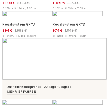
1.009 €
2.019 €
1.129 €
2.259 €
B
:
179
cm
,
H
:
194
cm
,
T
:
35
cm
B
:
152
cm
,
H
:
194
cm
,
T
:
35
cm
Regalsystem GRYD
Regalsystem GRYD
994 €
1.989 €
974 €
1.949 €
B
:
154
cm
,
H
:
194
cm
,
T
:
35
cm
B
:
152
cm
,
H
:
194
cm
,
T
:
35
cm
Zufriedenheitsgarantie 100 Tage Rückgabe
MEHR ERFAHREN