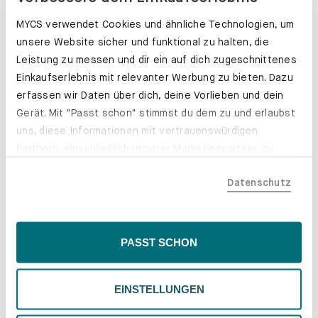
MYCS verwendet Cookies und ähnliche Technologien, um
unsere Website sicher und funktional zu halten, die
Leistung zu messen und dir ein auf dich zugeschnittenes
Einkaufserlebnis mit relevanter Werbung zu bieten. Dazu
erfassen wir Daten über dich, deine Vorlieben und dein
Gerät. Mit "Passt schon" stimmst du dem zu und erlaubst
uns, diese Informationen mit vertrauenswürdigen
Partnern, einschließlich unserer Marketingpartner, zu
teilen. Bitte beachte, dass deine Daten auch außerhalb
Wunschdesign noch
Datenschutz
der EU, beispielsweise in den USA, verarbeitet werden
nicht gefunden?
könnten. Wenn du "Nur Notwendige" wählst, verwenden
wir nur essentielle Cookies, wodurch personalisierte
In unserem Online Konfigurator
Inhalte eingeschränkt sein könnten. Wähle
PASST SCHON
kannst du dir dein Sideboard oder
"Einstellungen" für eine Überprüfung und Verwaltung
deinen Hängeschrank ganz einfach
deiner Präferenzen. Du kannst deine Wahl jederzeit
selbst designen.
EINSTELLUNGEN
ändern. Weitere Informationen findest du in unserer
Datenschutzrichtlinie.