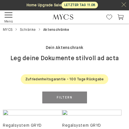
Home Upgrade Sale
LETZTER TAG
11
.
08
Menü
MYCS
Schränke
Aktenschränke
Dein Aktenschrank
Leg deine Dokumente stilvoll ad acta
Zufriedenheitsgarantie - 100 Tage Rückgabe
FILTERN
Regalsystem GRYD
Regalsystem GRYD