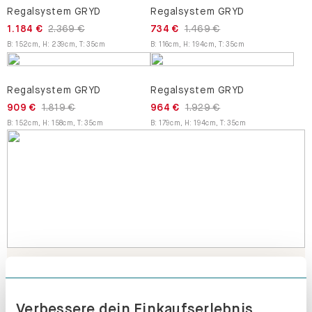
Regalsystem GRYD
Regalsystem GRYD
1.184 €
2.369 €
734 €
1.469 €
B
:
152
cm
,
H
:
239
cm
,
T
:
35
cm
B
:
116
cm
,
H
:
194
cm
,
T
:
35
cm
Regalsystem GRYD
Regalsystem GRYD
909 €
1.819 €
964 €
1.929 €
B
:
152
cm
,
H
:
158
cm
,
T
:
35
cm
B
:
179
cm
,
H
:
194
cm
,
T
:
35
cm
Express-Produktion in 3 Wochen möglich
MEHR ERFAHREN
Verbessere dein Einkaufserlebnis