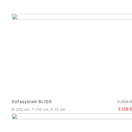
Sofasystem BLYSS
4.259 
2.129 
B
:
252
cm
,
T
:
110
cm
,
H
:
72
cm