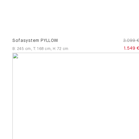
Sofasystem PYLLOW
3.099 
1.549 
B
:
245
cm
,
T
:
168
cm
,
H
:
72
cm