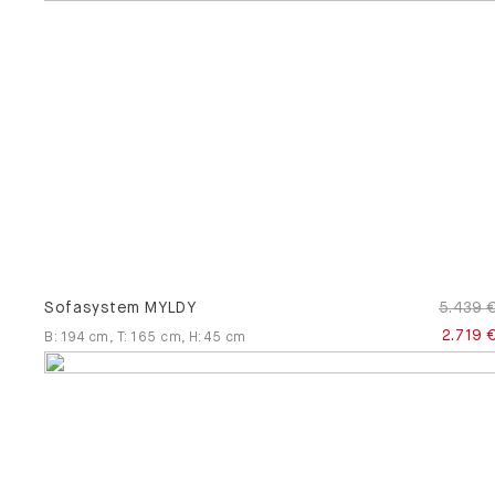
Sofasystem MYLDY
5.439 
2.719 
B
:
194
cm
,
T
:
165
cm
,
H
:
45
cm