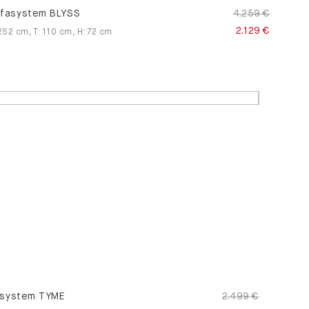
fasystem BLYSS
4.259 €
2.129 €
252
cm
,
T
:
110
cm
,
H
:
72
cm
system TYME
2.499 €