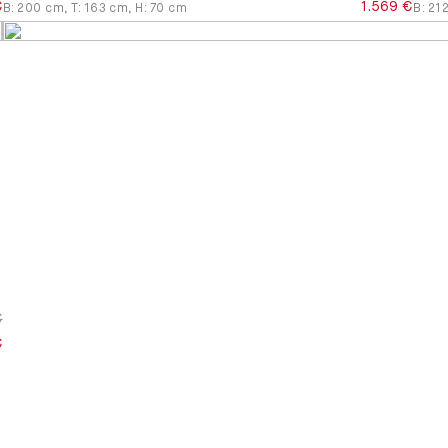
€
1.569 €
B
:
200
cm
,
T
:
163
cm
,
H
:
70
cm
B
:
21
€
€