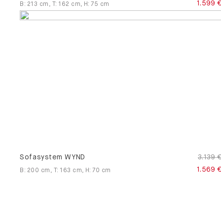
1.599 
B
:
213
cm
,
T
:
162
cm
,
H
:
75
cm
Sofasystem WYND
3.139 
1.569 
B
:
200
cm
,
T
:
163
cm
,
H
:
70
cm