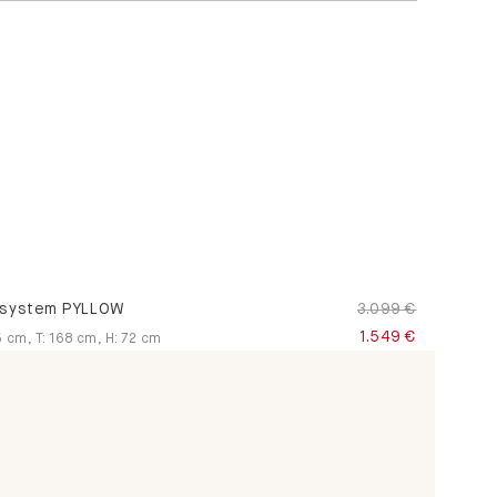
system PYLLOW
3.099 €
1.549 €
5
cm
,
T
:
168
cm
,
H
:
72
cm