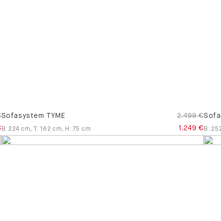
€
Sofasystem TYME
2.499 €
Sofa
€
1.249 €
B
:
224
cm
,
T
:
162
cm
,
H
:
75
cm
B
:
25