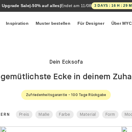
 Upgrade Sale
|
-50% auf alles
|
Endet am
11/08
3
DAYS
:
16
H :
29
M
Inspiration
Muster bestellen
Für Designer
Über MYC
HEITEN!
SOFAS & ACCESSOIRES
ung
eiderschränke
Sofa-
Sessel
Dein Ecksofa
Kollektionen
lé
amation
tenschränke
Recamiere
Alle Sofas
 plus
llcontainer
Polsterhocker
 gemütlichste Ecke in deinem Zuh
sendung
Ecksofas
e 2.0
trinen
Sofakissen
 User
Zweisitzer-
chschränke
Zufriedenheitsgarantie - 100 Tage Rückgabe
Sofas
chtschränke
e
Dreisitzer-
Sofas
TERN
Preis
Maße
Farbe
Material
Form
Mod
Wohnlandschaft
Schlafsofas