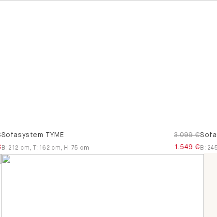
€
Sofasystem TYME
3.099 €
Sofa
€
1.549 €
B
:
212
cm
,
T
:
162
cm
,
H
:
75
cm
B
:
24