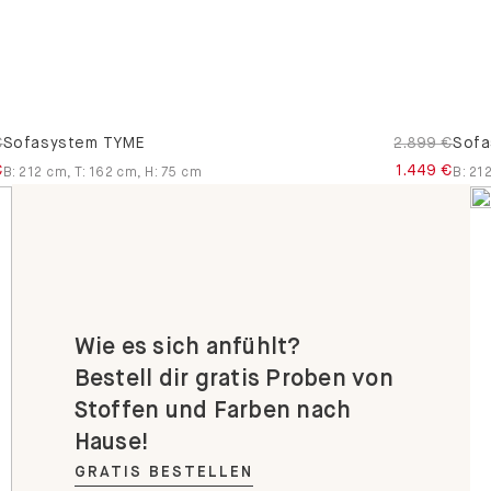
€
Sofasystem TYME
2.899 €
Sofa
€
1.449 €
B
:
212
cm
,
T
:
162
cm
,
H
:
75
cm
B
:
21
Wie es sich anfühlt?
Bestell dir gratis Proben von
Stoffen und Farben nach
Hause!
GRATIS BESTELLEN