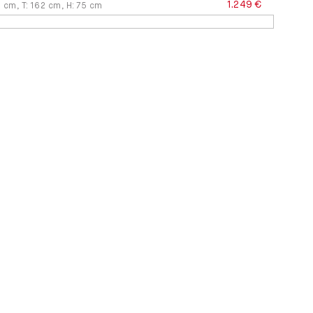
1.249 €
2
cm
,
T
:
162
cm
,
H
:
75
cm