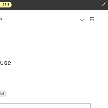
 :
57
S
S
ause
ell