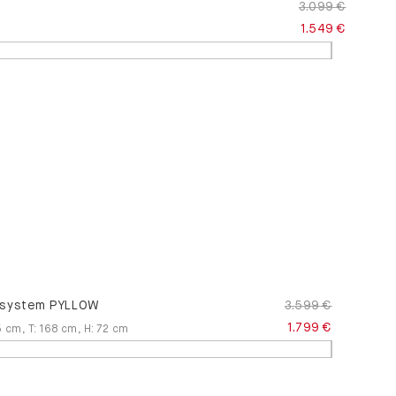
3.099 €
1.549 €
system PYLLOW
3.599 €
1.799 €
5
cm
,
T
:
168
cm
,
H
:
72
cm