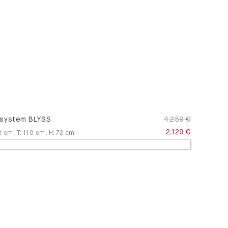
system BLYSS
4.259 €
2.129 €
2
cm
,
T
:
110
cm
,
H
:
72
cm