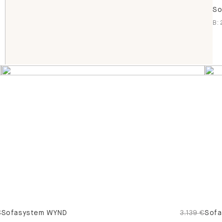
So
B
:
€
Sofasystem WYND
3.139 €
Sofa