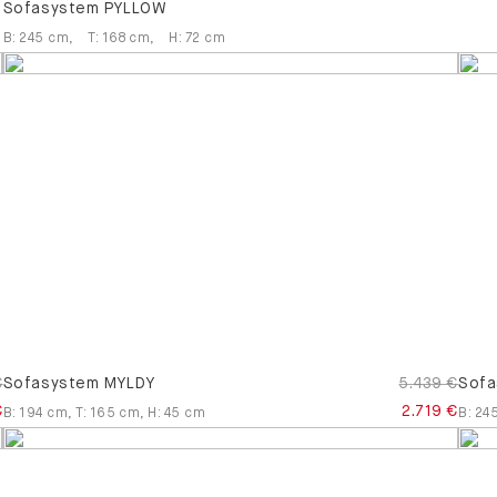
Sofasystem PYLLOW
B
:
245
cm
,
T
:
168
cm
,
H
:
72
cm
€
Sofasystem MYLDY
5.439 €
Sofa
€
2.719 €
B
:
194
cm
,
T
:
165
cm
,
H
:
45
cm
B
:
24