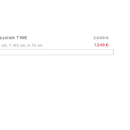
system TYME
2.699 €
1.349 €
2
cm
,
T
:
162
cm
,
H
:
75
cm