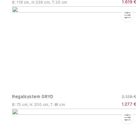
1.619 
B
:
118
cm
,
H
:
239
cm
,
T
:
35
cm
Regalsystem GRYD
2.129 
1.277 
B
:
73
cm
,
H
:
200
cm
,
T
:
48
cm