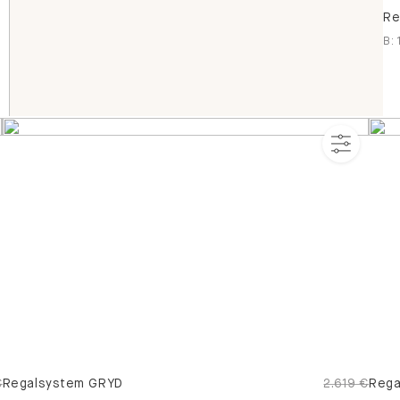
Re
B
:
€
Regalsystem GRYD
2.619 €
Rega