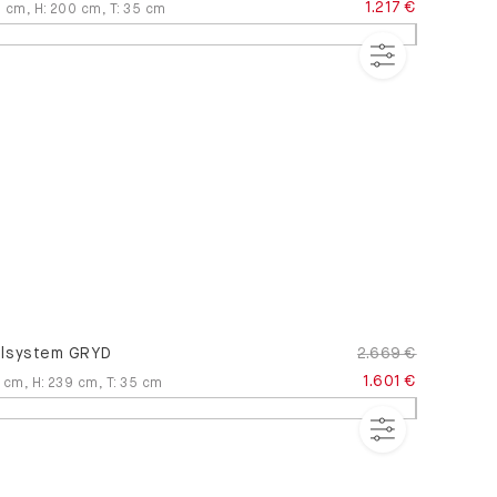
1.217 €
9
cm
,
H
:
200
cm
,
T
:
35
cm
lsystem GRYD
2.669 €
1.601 €
cm
,
H
:
239
cm
,
T
:
35
cm