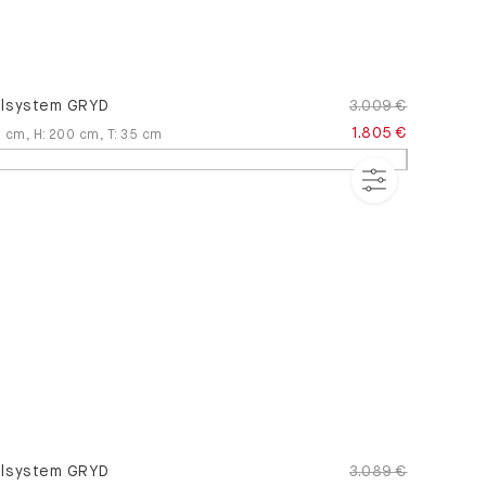
lsystem GRYD
3.009 €
1.805 €
9
cm
,
H
:
200
cm
,
T
:
35
cm
lsystem GRYD
3.089 €