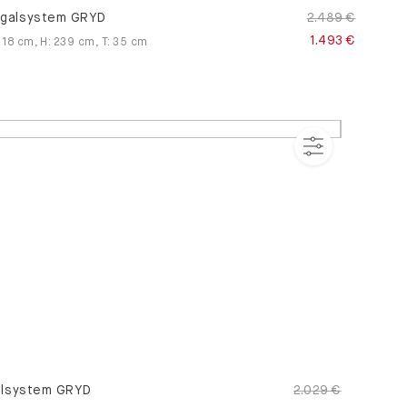
galsystem GRYD
2.489 €
1.493 €
118
cm
,
H
:
239
cm
,
T
:
35
cm
lsystem GRYD
2.029 €