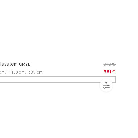
lsystem GRYD
919 €
551 €
cm
,
H
:
168
cm
,
T
:
35
cm