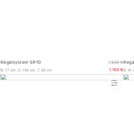
€
Regalsystem GRYD
1.939 €
Rega
€
1.163 €
B
:
77
cm
,
H
:
194
cm
,
T
:
38
cm
B
:
41