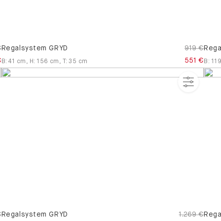
€
Regalsystem GRYD
919 €
Rega
€
551 €
B
:
41
cm
,
H
:
156
cm
,
T
:
35
cm
B
:
11
€
Regalsystem GRYD
1.269 €
Rega