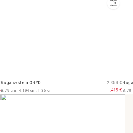
€
Regalsystem GRYD
2.359 €
Rega
€
1.415 €
B
:
79
cm
,
H
:
194
cm
,
T
:
35
cm
B
:
79