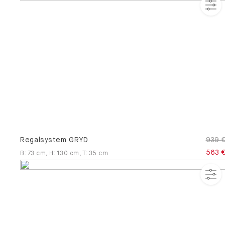
Regalsystem GRYD
939 
563 
B
:
73
cm
,
H
:
130
cm
,
T
:
35
cm