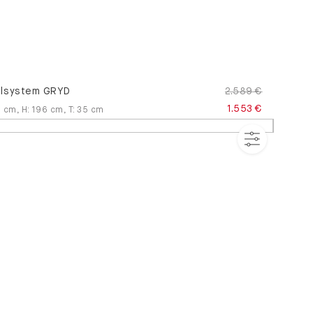
lsystem GRYD
2.589 €
1.553 €
9
cm
,
H
:
196
cm
,
T
:
35
cm