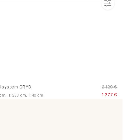
lsystem GRYD
2.129 €
1.277 €
cm
,
H
:
233
cm
,
T
:
48
cm