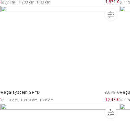
€
1.571 €
B
:
77
cm
,
H
:
233
cm
,
T
:
48
cm
B
:
11
€
Regalsystem GRYD
2.079 €
Rega
€
1.247 €
B
:
119
cm
,
H
:
200
cm
,
T
:
38
cm
B
:
118