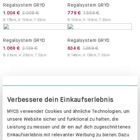
Regalsystem GRYD
Regalsystem GRYD
1.004 €
2.009 €
779 €
1.559 €
B
:
178
cm
,
H
:
194
cm
,
T
:
35
cm
B
:
195
cm
,
H
:
194
cm
,
T
:
35
cm
Regalsystem GRYD
Regalsystem GRYD
1.069 €
2.139 €
634 €
1.269 €
B
:
210
cm
,
H
:
200
cm
,
T
:
35
cm
B
:
146
cm
,
H
:
130
cm
,
T
:
35
cm
Verbessere dein Einkaufserlebnis
MYCS verwendet Cookies und ähnliche Technologien, um
unsere Website sicher und funktional zu halten, die
Leistung zu messen und dir ein auf dich zugeschnittenes
Einkaufserlebnis mit relevanter Werbung zu bieten. Dazu