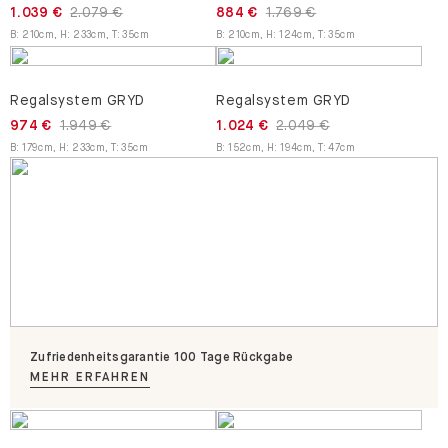
1.039 €
2.079 €
884 €
1.769 €
B
:
210
cm
,
H
:
233
cm
,
T
:
35
cm
B
:
210
cm
,
H
:
124
cm
,
T
:
35
cm
Regalsystem GRYD
Regalsystem GRYD
974 €
1.949 €
1.024 €
2.049 €
B
:
179
cm
,
H
:
233
cm
,
T
:
35
cm
B
:
152
cm
,
H
:
194
cm
,
T
:
47
cm
Zufriedenheitsgarantie 100 Tage Rückgabe
MEHR ERFAHREN