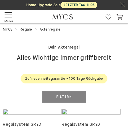
Home Upgrade Sale
LETZTER TAG
11
.
08
Menü
MYCS
Regale
Aktenregale
Dein Aktenregal
Alles Wichtige immer griffbereit
Zufriedenheitsgarantie - 100 Tage Rückgabe
FILTERN
Regalsystem GRYD
Regalsystem GRYD