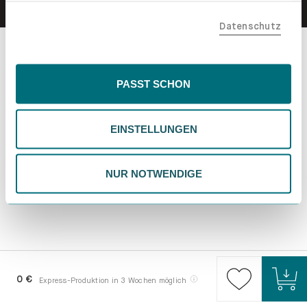
teilen. Bitte beachte, dass deine Daten auch außerhalb
Datenschutz
der EU, beispielsweise in den USA, verarbeitet werden
könnten. Wenn du "Nur Notwendige" wählst, verwenden
wir nur essentielle Cookies, wodurch personalisierte
Inhalte eingeschränkt sein könnten. Wähle
PASST SCHON
"Einstellungen" für eine Überprüfung und Verwaltung
deiner Präferenzen. Du kannst deine Wahl jederzeit
EINSTELLUNGEN
ändern. Weitere Informationen findest du in unserer
Datenschutzrichtlinie.
NUR NOTWENDIGE
0 €
Express-Produktion in 3 Wochen möglich