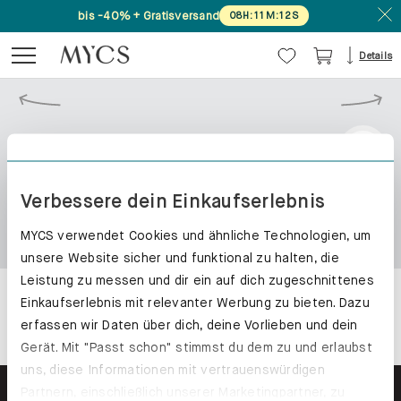
bis -40% + Gratisversand
08
H
:
11
M
:
12
S
Details
Verbessere dein Einkaufserlebnis
MYCS verwendet Cookies und ähnliche Technologien, um
unsere Website sicher und funktional zu halten, die
Leistung zu messen und dir ein auf dich zugeschnittenes
Einkaufserlebnis mit relevanter Werbung zu bieten. Dazu
erfassen wir Daten über dich, deine Vorlieben und dein
Gerät. Mit "Passt schon" stimmst du dem zu und erlaubst
uns, diese Informationen mit vertrauenswürdigen
Partnern, einschließlich unserer Marketingpartner, zu