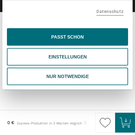
teilen. Bitte beachte, dass deine Daten auch außerhalb
Datenschutz
der EU, beispielsweise in den USA, verarbeitet werden
könnten. Wenn du "Nur Notwendige" wählst, verwenden
wir nur essentielle Cookies, wodurch personalisierte
Inhalte eingeschränkt sein könnten. Wähle
PASST SCHON
"Einstellungen" für eine Überprüfung und Verwaltung
deiner Präferenzen. Du kannst deine Wahl jederzeit
EINSTELLUNGEN
ändern. Weitere Informationen findest du in unserer
Datenschutzrichtlinie.
NUR NOTWENDIGE
0 €
Express-Produktion in 3 Wochen möglich