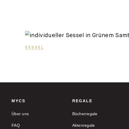
SESSEL
MYCS
REGALE
Über uns
Bücherregale
FAQ
Aktenregale