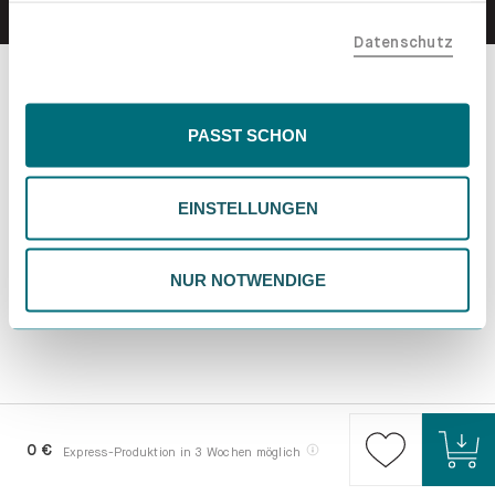
teilen. Bitte beachte, dass deine Daten auch außerhalb
Datenschutz
der EU, beispielsweise in den USA, verarbeitet werden
könnten. Wenn du "Nur Notwendige" wählst, verwenden
wir nur essentielle Cookies, wodurch personalisierte
Inhalte eingeschränkt sein könnten. Wähle
PASST SCHON
"Einstellungen" für eine Überprüfung und Verwaltung
deiner Präferenzen. Du kannst deine Wahl jederzeit
EINSTELLUNGEN
ändern. Weitere Informationen findest du in unserer
Datenschutzrichtlinie.
NUR NOTWENDIGE
0 €
Express-Produktion in 3 Wochen möglich