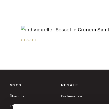
SESSEL
MYCS
REGALE
Über uns
Bücherregale
FAQ
Aktenregale