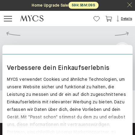
Home Upgrade Sale
59
H
:
58
M
:
09
S
Details
Verbessere dein Einkaufserlebnis
MYCS verwendet Cookies und ähnliche Technologien, um
unsere Website sicher und funktional zu halten, die
Leistung zu messen und dir ein auf dich zugeschnittenes
Einkaufserlebnis mit relevanter Werbung zu bieten. Dazu
erfassen wir Daten über dich, deine Vorlieben und dein
Gerät. Mit "Passt schon" stimmst du dem zu und erlaubst
uns, diese Informationen mit vertrauenswürdigen
Partnern, einschließlich unserer Marketingpartner, zu