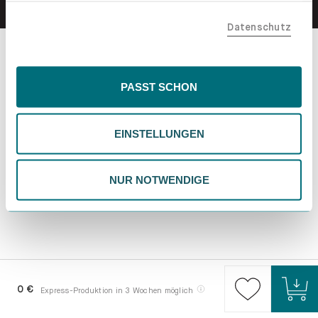
teilen. Bitte beachte, dass deine Daten auch außerhalb
Datenschutz
der EU, beispielsweise in den USA, verarbeitet werden
könnten. Wenn du "Nur Notwendige" wählst, verwenden
wir nur essentielle Cookies, wodurch personalisierte
Inhalte eingeschränkt sein könnten. Wähle
PASST SCHON
"Einstellungen" für eine Überprüfung und Verwaltung
deiner Präferenzen. Du kannst deine Wahl jederzeit
EINSTELLUNGEN
ändern. Weitere Informationen findest du in unserer
Datenschutzrichtlinie.
NUR NOTWENDIGE
0 €
Express-Produktion in 3 Wochen möglich