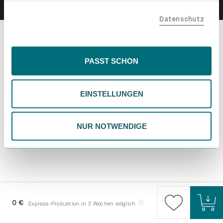
teilen. Bitte beachte, dass deine Daten auch außerhalb
Datenschutz
der EU, beispielsweise in den USA, verarbeitet werden
könnten. Wenn du "Nur Notwendige" wählst, verwenden
wir nur essentielle Cookies, wodurch personalisierte
Inhalte eingeschränkt sein könnten. Wähle
PASST SCHON
"Einstellungen" für eine Überprüfung und Verwaltung
deiner Präferenzen. Du kannst deine Wahl jederzeit
EINSTELLUNGEN
ändern. Weitere Informationen findest du in unserer
Datenschutzrichtlinie.
NUR NOTWENDIGE
0 €
Express-Produktion in 3 Wochen möglich