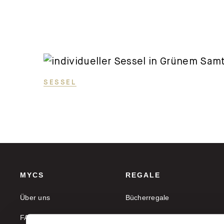
SESSEL
MYCS
REGALE
Über uns
Bücherregale
FAQ
Aktenregale