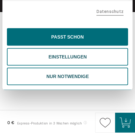
teilen. Bitte beachte, dass deine Daten auch außerhalb
Datenschutz
der EU, beispielsweise in den USA, verarbeitet werden
könnten. Wenn du "Nur Notwendige" wählst, verwenden
wir nur essentielle Cookies, wodurch personalisierte
Inhalte eingeschränkt sein könnten. Wähle
PASST SCHON
"Einstellungen" für eine Überprüfung und Verwaltung
deiner Präferenzen. Du kannst deine Wahl jederzeit
EINSTELLUNGEN
ändern. Weitere Informationen findest du in unserer
Datenschutzrichtlinie.
NUR NOTWENDIGE
0 €
Express-Produktion in 3 Wochen möglich