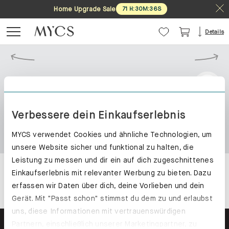
Home Upgrade Sale
71
H
:
30
M
:
36
S
Details
Verbessere dein Einkaufserlebnis
MYCS verwendet Cookies und ähnliche Technologien, um
unsere Website sicher und funktional zu halten, die
Leistung zu messen und dir ein auf dich zugeschnittenes
Einkaufserlebnis mit relevanter Werbung zu bieten. Dazu
erfassen wir Daten über dich, deine Vorlieben und dein
Gerät. Mit "Passt schon" stimmst du dem zu und erlaubst
uns, diese Informationen mit vertrauenswürdigen
Partnern, einschließlich unserer Marketingpartner, zu