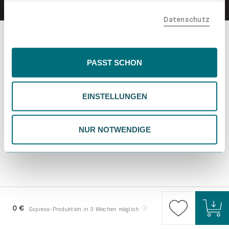
teilen. Bitte beachte, dass deine Daten auch außerhalb
Datenschutz
der EU, beispielsweise in den USA, verarbeitet werden
könnten. Wenn du "Nur Notwendige" wählst, verwenden
wir nur essentielle Cookies, wodurch personalisierte
Inhalte eingeschränkt sein könnten. Wähle
PASST SCHON
"Einstellungen" für eine Überprüfung und Verwaltung
deiner Präferenzen. Du kannst deine Wahl jederzeit
EINSTELLUNGEN
ändern. Weitere Informationen findest du in unserer
Datenschutzrichtlinie.
NUR NOTWENDIGE
0 €
Express-Produktion in 3 Wochen möglich