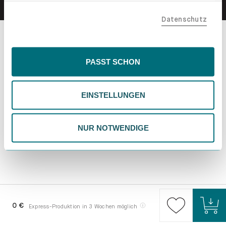
teilen. Bitte beachte, dass deine Daten auch außerhalb
Datenschutz
der EU, beispielsweise in den USA, verarbeitet werden
könnten. Wenn du "Nur Notwendige" wählst, verwenden
wir nur essentielle Cookies, wodurch personalisierte
Inhalte eingeschränkt sein könnten. Wähle
PASST SCHON
"Einstellungen" für eine Überprüfung und Verwaltung
deiner Präferenzen. Du kannst deine Wahl jederzeit
EINSTELLUNGEN
ändern. Weitere Informationen findest du in unserer
Datenschutzrichtlinie.
NUR NOTWENDIGE
0 €
Express-Produktion in 3 Wochen möglich