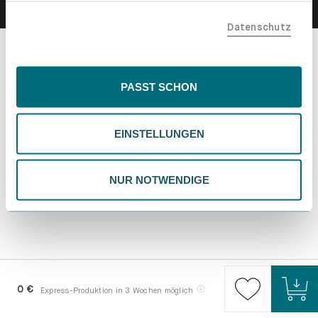
teilen. Bitte beachte, dass deine Daten auch außerhalb
Datenschutz
der EU, beispielsweise in den USA, verarbeitet werden
könnten. Wenn du "Nur Notwendige" wählst, verwenden
wir nur essentielle Cookies, wodurch personalisierte
Inhalte eingeschränkt sein könnten. Wähle
PASST SCHON
"Einstellungen" für eine Überprüfung und Verwaltung
deiner Präferenzen. Du kannst deine Wahl jederzeit
EINSTELLUNGEN
ändern. Weitere Informationen findest du in unserer
Datenschutzrichtlinie.
NUR NOTWENDIGE
0 €
Express-Produktion in 3 Wochen möglich