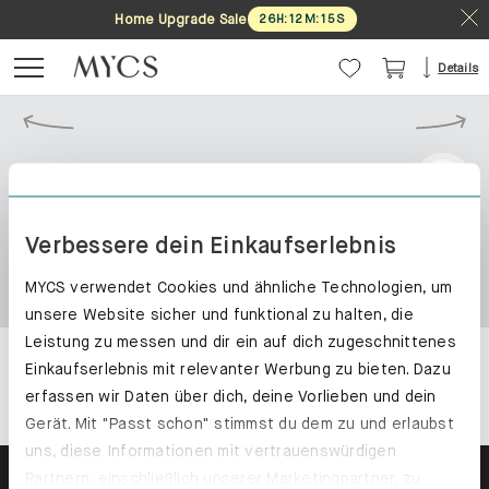
Home Upgrade Sale
26
H
:
12
M
:
15
S
Details
Verbessere dein Einkaufserlebnis
MYCS verwendet Cookies und ähnliche Technologien, um
unsere Website sicher und funktional zu halten, die
Leistung zu messen und dir ein auf dich zugeschnittenes
Einkaufserlebnis mit relevanter Werbung zu bieten. Dazu
erfassen wir Daten über dich, deine Vorlieben und dein
Gerät. Mit "Passt schon" stimmst du dem zu und erlaubst
uns, diese Informationen mit vertrauenswürdigen
Partnern, einschließlich unserer Marketingpartner, zu