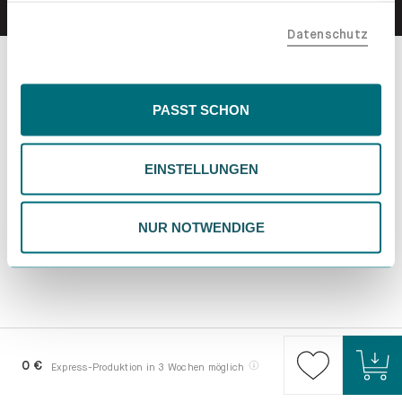
teilen. Bitte beachte, dass deine Daten auch außerhalb
Datenschutz
der EU, beispielsweise in den USA, verarbeitet werden
könnten. Wenn du "Nur Notwendige" wählst, verwenden
wir nur essentielle Cookies, wodurch personalisierte
Inhalte eingeschränkt sein könnten. Wähle
PASST SCHON
"Einstellungen" für eine Überprüfung und Verwaltung
deiner Präferenzen. Du kannst deine Wahl jederzeit
EINSTELLUNGEN
ändern. Weitere Informationen findest du in unserer
Datenschutzrichtlinie.
NUR NOTWENDIGE
0 €
Express-Produktion in 3 Wochen möglich