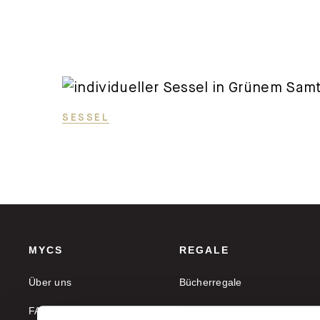
SESSEL
MYCS
REGALE
Über uns
Bücherregale
FAQ
Aktenregale