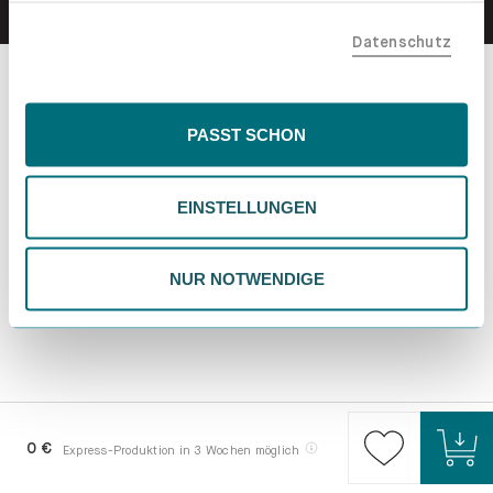
teilen. Bitte beachte, dass deine Daten auch außerhalb
Datenschutz
der EU, beispielsweise in den USA, verarbeitet werden
könnten. Wenn du "Nur Notwendige" wählst, verwenden
wir nur essentielle Cookies, wodurch personalisierte
Inhalte eingeschränkt sein könnten. Wähle
PASST SCHON
"Einstellungen" für eine Überprüfung und Verwaltung
deiner Präferenzen. Du kannst deine Wahl jederzeit
EINSTELLUNGEN
ändern. Weitere Informationen findest du in unserer
Datenschutzrichtlinie.
NUR NOTWENDIGE
0 €
Express-Produktion in 3 Wochen möglich