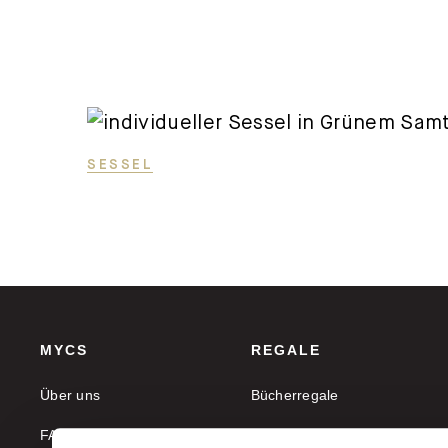
SESSEL
MYCS
REGALE
Über uns
Bücherregale
FAQ
Aktenregale