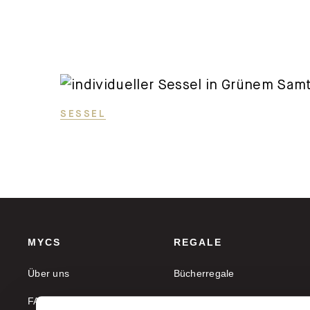
SESSEL
MYCS
REGALE
Über uns
Bücherregale
FAQ
Aktenregale