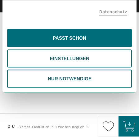
teilen. Bitte beachte, dass deine Daten auch außerhalb
Datenschutz
der EU, beispielsweise in den USA, verarbeitet werden
könnten. Wenn du "Nur Notwendige" wählst, verwenden
wir nur essentielle Cookies, wodurch personalisierte
Inhalte eingeschränkt sein könnten. Wähle
PASST SCHON
"Einstellungen" für eine Überprüfung und Verwaltung
deiner Präferenzen. Du kannst deine Wahl jederzeit
EINSTELLUNGEN
ändern. Weitere Informationen findest du in unserer
Datenschutzrichtlinie.
NUR NOTWENDIGE
0 €
Express-Produktion in 3 Wochen möglich