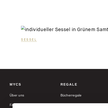
SESSEL
MYCS
REGALE
Über uns
Bücherregale
FAQ
Aktenregale