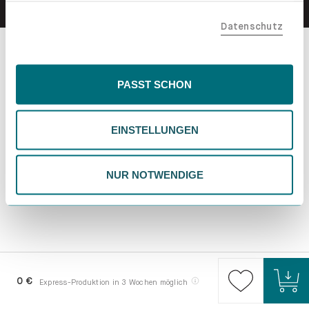
teilen. Bitte beachte, dass deine Daten auch außerhalb
Datenschutz
der EU, beispielsweise in den USA, verarbeitet werden
könnten. Wenn du "Nur Notwendige" wählst, verwenden
wir nur essentielle Cookies, wodurch personalisierte
Inhalte eingeschränkt sein könnten. Wähle
PASST SCHON
"Einstellungen" für eine Überprüfung und Verwaltung
deiner Präferenzen. Du kannst deine Wahl jederzeit
EINSTELLUNGEN
ändern. Weitere Informationen findest du in unserer
Datenschutzrichtlinie.
NUR NOTWENDIGE
0 €
Express-Produktion in 3 Wochen möglich