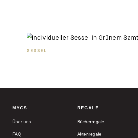
SESSEL
MYCS
REGALE
Über uns
Bücherregale
FAQ
Aktenregale