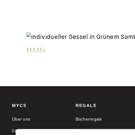
SESSEL
MYCS
REGALE
Über uns
Bücherregale
FAQ
Aktenregale