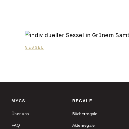
SESSEL
MYCS
REGALE
Über uns
Bücherregale
FAQ
Aktenregale