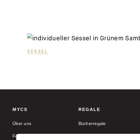
SESSEL
MYCS
REGALE
Über uns
Bücherregale
FAQ
Aktenregale