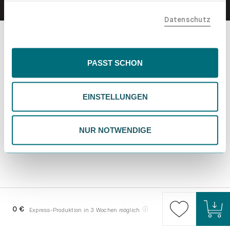
teilen. Bitte beachte, dass deine Daten auch außerhalb
Datenschutz
der EU, beispielsweise in den USA, verarbeitet werden
könnten. Wenn du "Nur Notwendige" wählst, verwenden
wir nur essentielle Cookies, wodurch personalisierte
Inhalte eingeschränkt sein könnten. Wähle
PASST SCHON
"Einstellungen" für eine Überprüfung und Verwaltung
deiner Präferenzen. Du kannst deine Wahl jederzeit
EINSTELLUNGEN
ändern. Weitere Informationen findest du in unserer
Datenschutzrichtlinie.
NUR NOTWENDIGE
0 €
Express-Produktion in 3 Wochen möglich