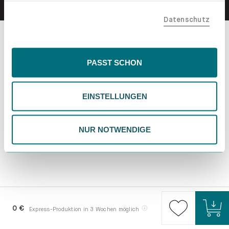
teilen. Bitte beachte, dass deine Daten auch außerhalb
Datenschutz
der EU, beispielsweise in den USA, verarbeitet werden
könnten. Wenn du "Nur Notwendige" wählst, verwenden
wir nur essentielle Cookies, wodurch personalisierte
Inhalte eingeschränkt sein könnten. Wähle
PASST SCHON
"Einstellungen" für eine Überprüfung und Verwaltung
deiner Präferenzen. Du kannst deine Wahl jederzeit
EINSTELLUNGEN
ändern. Weitere Informationen findest du in unserer
Datenschutzrichtlinie.
NUR NOTWENDIGE
0 €
Express-Produktion in 3 Wochen möglich