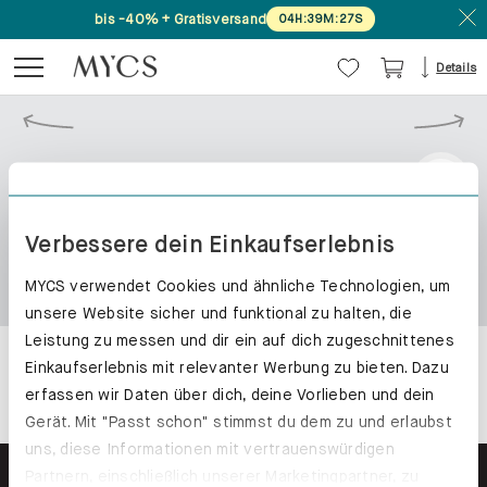
bis -40% + Gratisversand
04
H
:
39
M
:
27
S
Details
Verbessere dein Einkaufserlebnis
MYCS verwendet Cookies und ähnliche Technologien, um
unsere Website sicher und funktional zu halten, die
Leistung zu messen und dir ein auf dich zugeschnittenes
Einkaufserlebnis mit relevanter Werbung zu bieten. Dazu
erfassen wir Daten über dich, deine Vorlieben und dein
Gerät. Mit "Passt schon" stimmst du dem zu und erlaubst
uns, diese Informationen mit vertrauenswürdigen
Partnern, einschließlich unserer Marketingpartner, zu