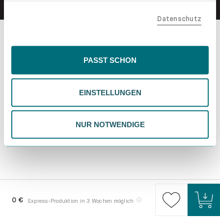
teilen. Bitte beachte, dass deine Daten auch außerhalb
Datenschutz
der EU, beispielsweise in den USA, verarbeitet werden
könnten. Wenn du "Nur Notwendige" wählst, verwenden
wir nur essentielle Cookies, wodurch personalisierte
Inhalte eingeschränkt sein könnten. Wähle
PASST SCHON
"Einstellungen" für eine Überprüfung und Verwaltung
deiner Präferenzen. Du kannst deine Wahl jederzeit
EINSTELLUNGEN
ändern. Weitere Informationen findest du in unserer
Datenschutzrichtlinie.
NUR NOTWENDIGE
0 €
Express-Produktion in 3 Wochen möglich