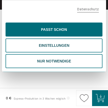
teilen. Bitte beachte, dass deine Daten auch außerhalb
Datenschutz
der EU, beispielsweise in den USA, verarbeitet werden
könnten. Wenn du "Nur Notwendige" wählst, verwenden
wir nur essentielle Cookies, wodurch personalisierte
Inhalte eingeschränkt sein könnten. Wähle
PASST SCHON
"Einstellungen" für eine Überprüfung und Verwaltung
deiner Präferenzen. Du kannst deine Wahl jederzeit
EINSTELLUNGEN
ändern. Weitere Informationen findest du in unserer
Datenschutzrichtlinie.
NUR NOTWENDIGE
0 €
Express-Produktion in 3 Wochen möglich