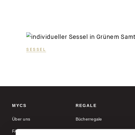
SESSEL
MYCS
REGALE
Über uns
Bücherregale
FAQ
Aktenregale