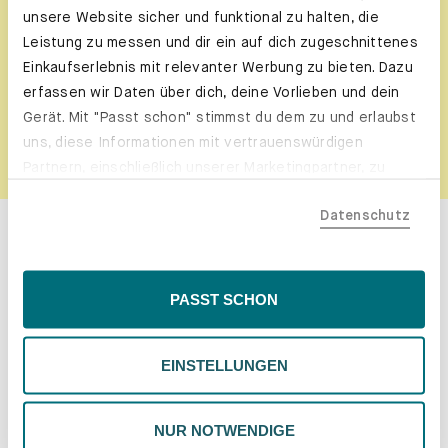
Jetzt Newsletter abonnieren!
unsere Website sicher und funktional zu halten, die
Leistung zu messen und dir ein auf dich zugeschnittenes
Einkaufserlebnis mit relevanter Werbung zu bieten. Dazu
erfassen wir Daten über dich, deine Vorlieben und dein
Gerät. Mit "Passt schon" stimmst du dem zu und erlaubst
ANMELDEN
uns, diese Informationen mit vertrauenswürdigen
Partnern, einschließlich unserer Marketingpartner, zu
teilen. Bitte beachte, dass deine Daten auch außerhalb
Datenschutz
der EU, beispielsweise in den USA, verarbeitet werden
Regale in Weiß schaffen ein modernes
könnten. Wenn du "Nur Notwendige" wählst, verwenden
wir nur essentielle Cookies, wodurch personalisierte
Interieur
Inhalte eingeschränkt sein könnten. Wähle
PASST SCHON
"Einstellungen" für eine Überprüfung und Verwaltung
deiner Präferenzen. Du kannst deine Wahl jederzeit
Warum sollte ich mich für ein weißes Regal
EINSTELLUNGEN
ändern. Weitere Informationen findest du in unserer
entscheiden?
Datenschutzrichtlinie.
Ein weißes Regal wirkt strahlend und bringt somit viel
NUR NOTWENDIGE
Helligkeit in den Raum. Außerdem hat die Farbe Weiß