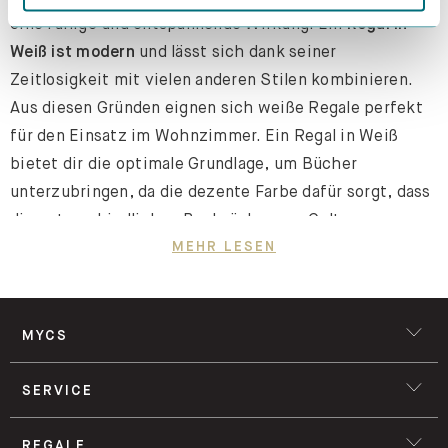
eine ruhige und entspannende Wirkung. Ein
Regal in
Weiß ist modern
und lässt sich dank seiner
Zeitlosigkeit mit vielen anderen Stilen kombinieren.
Aus diesen Gründen eignen sich weiße Regale perfekt
für den Einsatz im Wohnzimmer. Ein Regal in Weiß
bietet dir die optimale Grundlage, um Bücher
unterzubringen, da die dezente Farbe dafür sorgt, dass
die unterschiedlichen Buchrücken zur Geltung
kommen. Unsere
weißen Bücherregale
sind in den
MEHR LESEN
verschiedensten Größen verfügbar, sodass du mit
Sicherheit ein Modell findest, welches deinen
Wünschen entspricht.
Kleine Regale
in Weiß eignen
MYCS
sich beispielsweise auch, um deine Wohnwand als CD-
und DVD-Regal zu ergänzen. Unsere Regale sind sehr
SERVICE
flexible Möbel. Sie sind nicht nur in der klassischen
offenen Variante erhältlich, sondern es sind auch
REGALE