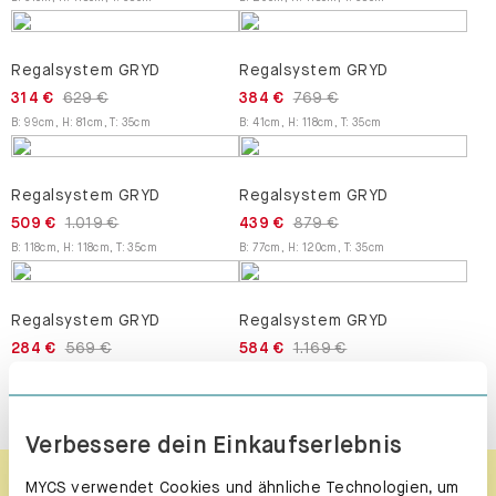
Regalsystem GRYD
Regalsystem GRYD
314 €
629 €
384 €
769 €
B
:
99
cm
,
H
:
81
cm
,
T
:
35
cm
B
:
41
cm
,
H
:
118
cm
,
T
:
35
cm
Regalsystem GRYD
Regalsystem GRYD
509 €
1.019 €
439 €
879 €
B
:
118
cm
,
H
:
118
cm
,
T
:
35
cm
B
:
77
cm
,
H
:
120
cm
,
T
:
35
cm
Regalsystem GRYD
Regalsystem GRYD
284 €
569 €
584 €
1.169 €
B
:
41
cm
,
H
:
130
cm
,
T
:
35
cm
B
:
106
cm
,
H
:
91
cm
,
T
:
35
cm
Verbessere dein Einkaufserlebnis
MYCS verwendet Cookies und ähnliche Technologien, um