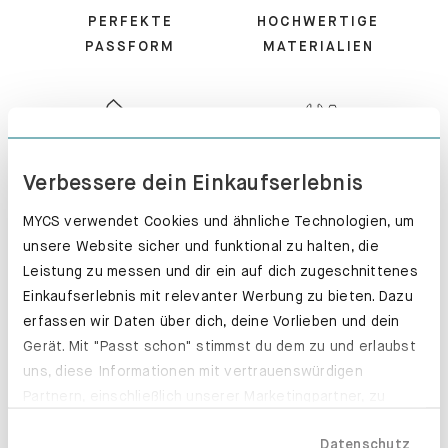
PERFEKTE
HOCHWERTIGE
PASSFORM
MATERIALIEN
KUNDENSERVICE
MONTIERT -
Verbessere dein Einkaufserlebnis
PERFEKT!
MYCS verwendet Cookies und ähnliche Technologien, um
unsere Website sicher und funktional zu halten, die
Leistung zu messen und dir ein auf dich zugeschnittenes
Einkaufserlebnis mit relevanter Werbung zu bieten. Dazu
erfassen wir Daten über dich, deine Vorlieben und dein
100 TAGE
EXPRESS-
Gerät. Mit "Passt schon" stimmst du dem zu und erlaubst
RÜCKGABE
PRODUKTION
uns, diese Informationen mit vertrauenswürdigen
Partnern, einschließlich unserer Marketingpartner, zu
teilen. Bitte beachte, dass deine Daten auch außerhalb
Datenschutz
der EU, beispielsweise in den USA, verarbeitet werden