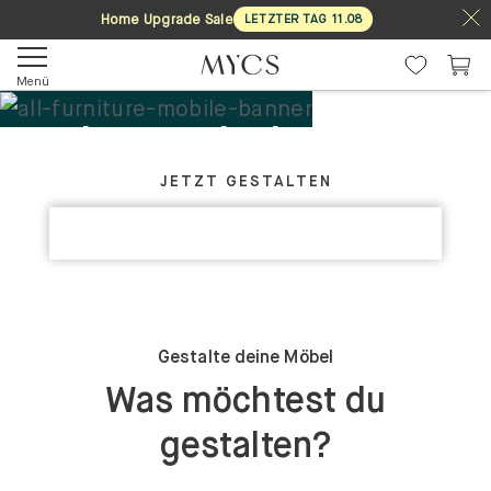
Home Upgrade Sale
LETZTER TAG
11
.
08
Menü
Deine Möbel. Dein
GESTALTE DEIN PERFEKTES MÖBELSTÜCK
Design.
JETZT GESTALTEN
KOLLEKTIONEN ENTDECKEN
Maßgefertigt
Gestalte deine Möbel
Was möchtest du
gestalten?