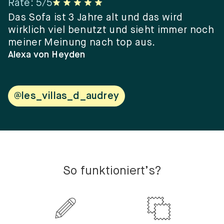
Rate
:
5
/5
R
er
Das Sofa ist 3 Jahre alt und das wird
“
wirklich viel benutzt und sieht immer noch
e
meiner Meinung nach top aus.
e
w
Alexa von Heyden
V
@les_villas_d_audrey
So funktioniert’s?