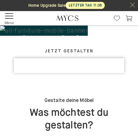
Home Upgrade Sale
LETZTER TAG
11
.
08
Menü
Deine Möbel. Dein
GESTALTE DEIN PERFEKTES MÖBELSTÜCK
Design.
JETZT GESTALTEN
KOLLEKTIONEN ENTDECKEN
Maßgefertigt
Gestalte deine Möbel
Was möchtest du
gestalten?