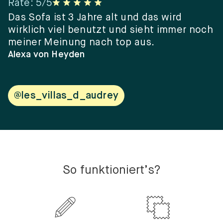
Rate
:
5
/5
R
er
Das Sofa ist 3 Jahre alt und das wird
“
wirklich viel benutzt und sieht immer noch
e
meiner Meinung nach top aus.
e
w
Alexa von Heyden
V
@les_villas_d_audrey
So funktioniert’s?