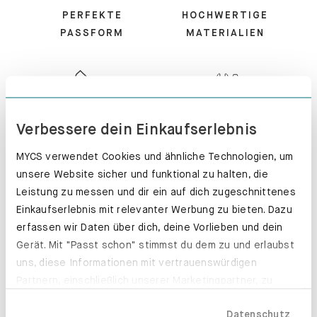
PERFEKTE
HOCHWERTIGE
PASSFORM
MATERIALIEN
KUNDENSERVICE
MONTIERT -
Verbessere dein Einkaufserlebnis
PERFEKT!
MYCS verwendet Cookies und ähnliche Technologien, um
unsere Website sicher und funktional zu halten, die
Leistung zu messen und dir ein auf dich zugeschnittenes
Einkaufserlebnis mit relevanter Werbung zu bieten. Dazu
erfassen wir Daten über dich, deine Vorlieben und dein
100 TAGE
EXPRESS-
Gerät. Mit "Passt schon" stimmst du dem zu und erlaubst
RÜCKGABE
PRODUKTION
uns, diese Informationen mit vertrauenswürdigen
Partnern, einschließlich unserer Marketingpartner, zu
teilen. Bitte beachte, dass deine Daten auch außerhalb
Datenschutz
der EU, beispielsweise in den USA, verarbeitet werden