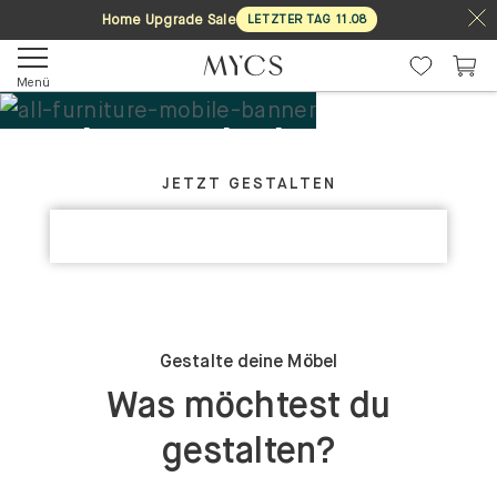
Home Upgrade Sale
LETZTER TAG
11
.
08
Menü
Deine Möbel. Dein
GESTALTE DEIN PERFEKTES MÖBELSTÜCK
Design.
JETZT GESTALTEN
KOLLEKTIONEN ENTDECKEN
Maßgefertigt
Gestalte deine Möbel
Was möchtest du
gestalten?