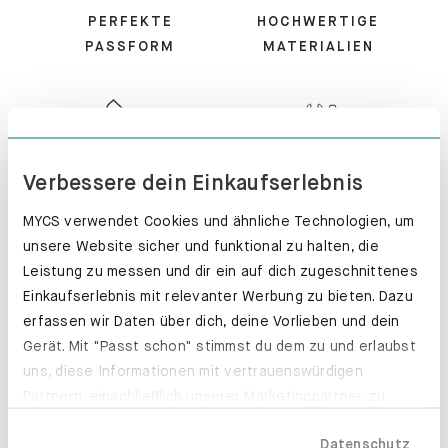
PERFEKTE
HOCHWERTIGE
PASSFORM
MATERIALIEN
KUNDENSERVICE
MONTIERT -
Verbessere dein Einkaufserlebnis
PERFEKT!
MYCS verwendet Cookies und ähnliche Technologien, um
unsere Website sicher und funktional zu halten, die
Leistung zu messen und dir ein auf dich zugeschnittenes
Einkaufserlebnis mit relevanter Werbung zu bieten. Dazu
erfassen wir Daten über dich, deine Vorlieben und dein
100 TAGE
EXPRESS-
Gerät. Mit "Passt schon" stimmst du dem zu und erlaubst
RÜCKGABE
PRODUKTION
uns, diese Informationen mit vertrauenswürdigen
Partnern, einschließlich unserer Marketingpartner, zu
teilen. Bitte beachte, dass deine Daten auch außerhalb
Datenschutz
der EU, beispielsweise in den USA, verarbeitet werden