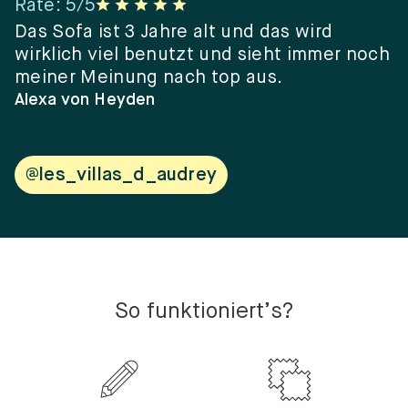
Rate
:
5
/5
R
er
Das Sofa ist 3 Jahre alt und das wird
“
wirklich viel benutzt und sieht immer noch
e
meiner Meinung nach top aus.
e
w
Alexa von Heyden
V
@les_villas_d_audrey
So funktioniert’s?