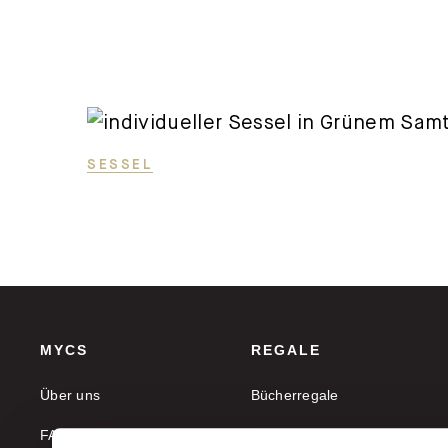
SESSEL
MYCS
REGALE
Über uns
Bücherregale
FAQ
Aktenregale