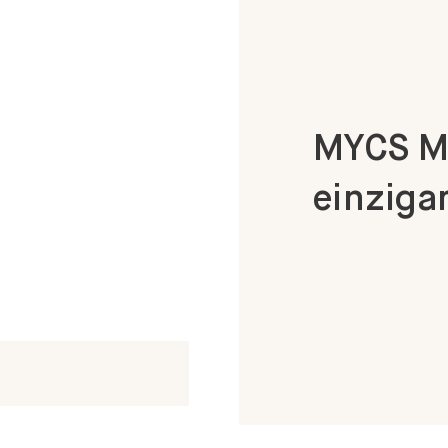
MYCS Mö
einzigar