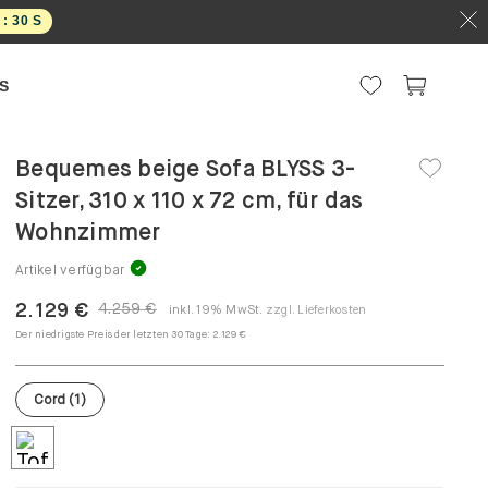
 :
30
S
S
Bequemes beige Sofa BLYSS 3-
Sitzer, 310 x 110 x 72 cm, für das
Wohnzimmer
Artikel verfügbar
2.129 €
4.259 €
inkl. 19% MwSt.
zzgl. Lieferkosten
Der niedrigste Preis der letzten 30 Tage:
2.129 €
Cord
(
1
)