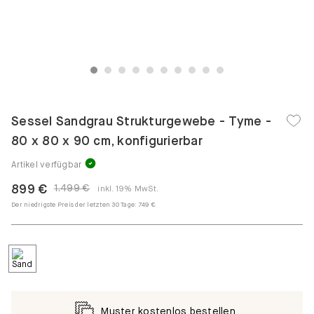
1
2
3
4
5
6
7
8
9
10
Sessel Sandgrau Strukturgewebe - Tyme -
80 x 80 x 90 cm, konfigurierbar
Artikel verfügbar
899 €
1.499 €
inkl. 19% MwSt.
Der niedrigste Preis der letzten 30 Tage:
749 €
Muster kostenlos bestellen