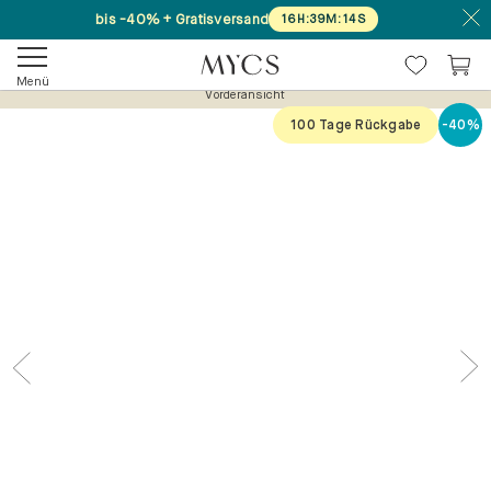
bis -40% + Gratisversand
16
H
:
39
M
:
14
S
Vorderansicht
Menü
100 Tage Rückgabe
-40%
Previous
Nex