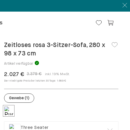
S
Zeitloses rosa 3-Sitzer-Sofa, 280 x
98 x 73 cm
Artikel verfügbar
2.027 €
3.379 €
inkl. 19% MwSt.
Der niedrigste Preis der letzten 30 Tage:
1.689 €
Gewebe
(
1
)
Three Seater