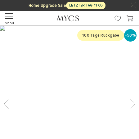
Home Upgrade Sale
LETZTER TAG
11
.
08
Menü
100 Tage Rückgabe
-50%
Previous
Nex