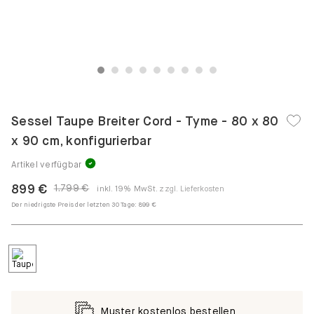
1
2
3
4
5
6
7
8
9
Sessel Taupe Breiter Cord - Tyme - 80 x 80
x 90 cm, konfigurierbar
Artikel verfügbar
899 €
1.799 €
inkl. 19% MwSt.
zzgl. Lieferkosten
Der niedrigste Preis der letzten 30 Tage:
899 €
Muster kostenlos bestellen