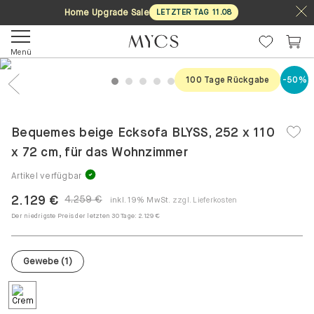
Home Upgrade Sale
LETZTER TAG
11
.
08
Menü
100 Tage Rückgabe
-50%
1
2
3
4
5
6
7
Previous
Nex
Bequemes beige Ecksofa BLYSS, 252 x 110
x 72 cm, für das Wohnzimmer
Artikel verfügbar
2.129 €
4.259 €
inkl. 19% MwSt.
zzgl. Lieferkosten
Der niedrigste Preis der letzten 30 Tage:
2.129 €
Gewebe
(
1
)