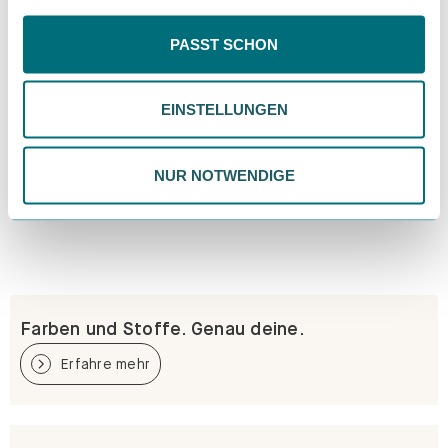
wir nur essentielle Cookies, wodurch personalisierte
Inhalte eingeschränkt sein könnten. Wähle
PASST SCHON
"Einstellungen" für eine Überprüfung und Verwaltung
deiner Präferenzen. Du kannst deine Wahl jederzeit
EINSTELLUNGEN
ändern. Weitere Informationen findest du in unserer
Datenschutzrichtlinie.
NUR NOTWENDIGE
Farben und Stoffe. Genau deine.
Erfahre mehr