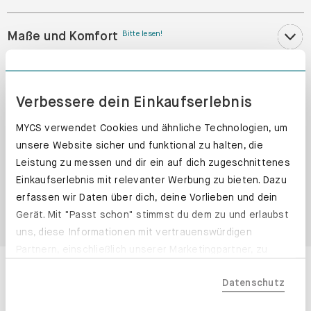
Maße und Komfort
Bitte lesen!
Materialien und Farben
Verbessere dein Einkaufserlebnis
MYCS verwendet Cookies und ähnliche Technologien, um
Pflege
unsere Website sicher und funktional zu halten, die
Leistung zu messen und dir ein auf dich zugeschnittenes
Service und Zahlung
Einkaufserlebnis mit relevanter Werbung zu bieten. Dazu
erfassen wir Daten über dich, deine Vorlieben und dein
Gerät. Mit "Passt schon" stimmst du dem zu und erlaubst
Kundenrezensionen
uns, diese Informationen mit vertrauenswürdigen
Partnern, einschließlich unserer Marketingpartner, zu
Our BLYSS sofa features
teilen. Bitte beachte, dass deine Daten auch außerhalb
Datenschutz
der EU, beispielsweise in den USA, verarbeitet werden
könnten. Wenn du "Nur Notwendige" wählst, verwenden