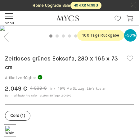
Home Upgrade Sale
40
H
:
08
M
:
38
S
Menü
100 Tage Rückgabe
-50%
1
2
3
4
5
6
7
Previous
Nex
Zeitloses grünes Ecksofa, 280 x 165 x 73
cm
Artikel verfügbar
2.049 €
4.099 €
inkl. 19% MwSt.
zzgl. Lieferkosten
Der niedrigste Preis der letzten 30 Tage:
2.049 €
Cord
(
1
)