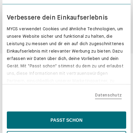
Pflege
Verbessere dein Einkaufserlebnis
Service und Zahlung
MYCS verwendet Cookies und ähnliche Technologien, um
unsere Website sicher und funktional zu halten, die
Kundenrezensionen
Leistung zu messen und dir ein auf dich zugeschnittenes
Einkaufserlebnis mit relevanter Werbung zu bieten. Dazu
erfassen wir Daten über dich, deine Vorlieben und dein
Entdecke unsere WYND Sofas
Gerät. Mit "Passt schon" stimmst du dem zu und erlaubst
uns, diese Informationen mit vertrauenswürdigen
Partnern, einschließlich unserer Marketingpartner, zu
teilen. Bitte beachte, dass deine Daten auch außerhalb
Datenschutz
der EU, beispielsweise in den USA, verarbeitet werden
könnten. Wenn du "Nur Notwendige" wählst, verwenden
wir nur essentielle Cookies, wodurch personalisierte
Inhalte eingeschränkt sein könnten. Wähle
PASST SCHON
"Einstellungen" für eine Überprüfung und Verwaltung
deiner Präferenzen. Du kannst deine Wahl jederzeit