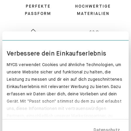
PERFEKTE
HOCHWERTIGE
PASSFORM
MATERIALIEN
KUNDENSERVICE
MONTIERT -
Verbessere dein Einkaufserlebnis
PERFEKT!
MYCS verwendet Cookies und ähnliche Technologien, um
unsere Website sicher und funktional zu halten, die
Leistung zu messen und dir ein auf dich zugeschnittenes
Einkaufserlebnis mit relevanter Werbung zu bieten. Dazu
erfassen wir Daten über dich, deine Vorlieben und dein
100 TAGE
EXPRESS-
Gerät. Mit "Passt schon" stimmst du dem zu und erlaubst
RÜCKGABE
PRODUKTION
uns, diese Informationen mit vertrauenswürdigen
Partnern, einschließlich unserer Marketingpartner, zu
teilen. Bitte beachte, dass deine Daten auch außerhalb
Datenschutz
der EU, beispielsweise in den USA, verarbeitet werden