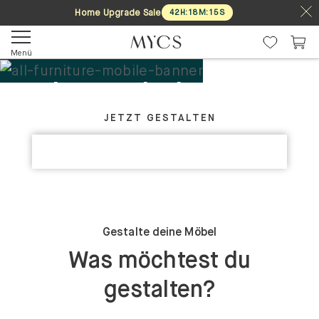
Home Upgrade Sale
42
H
:
18
M
:
15
S
Menü
Deine Möbel. Dein
GESTALTE DEIN PERFEKTES MÖBELSTÜCK
Design.
JETZT GESTALTEN
KOLLEKTIONEN ENTDECKEN
Maßgefertigt
Gestalte deine Möbel
Was möchtest du
gestalten?