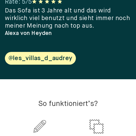
Rate
:
5
/5
R
er
Das Sofa ist 3 Jahre alt und das wird
“
wirklich viel benutzt und sieht immer noch
e
meiner Meinung nach top aus.
e
w
Alexa von Heyden
V
@les_villas_d_audrey
So funktioniert’s?