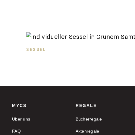
SESSEL
MYCS
REGALE
Über uns
Bücherregale
FAQ
Aktenregale