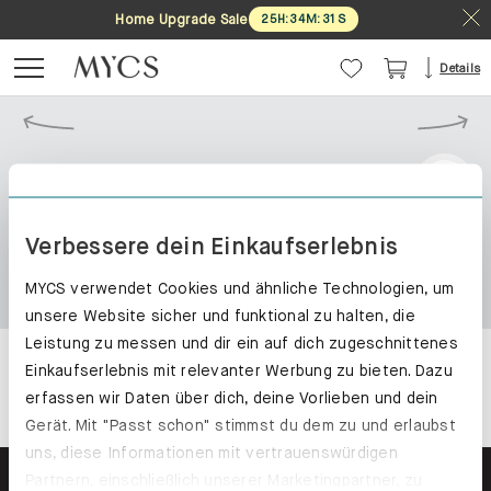
Home Upgrade Sale
25
H
:
34
M
:
31
S
Details
Verbessere dein Einkaufserlebnis
MYCS verwendet Cookies und ähnliche Technologien, um
unsere Website sicher und funktional zu halten, die
Leistung zu messen und dir ein auf dich zugeschnittenes
Einkaufserlebnis mit relevanter Werbung zu bieten. Dazu
erfassen wir Daten über dich, deine Vorlieben und dein
Gerät. Mit "Passt schon" stimmst du dem zu und erlaubst
uns, diese Informationen mit vertrauenswürdigen
Partnern, einschließlich unserer Marketingpartner, zu