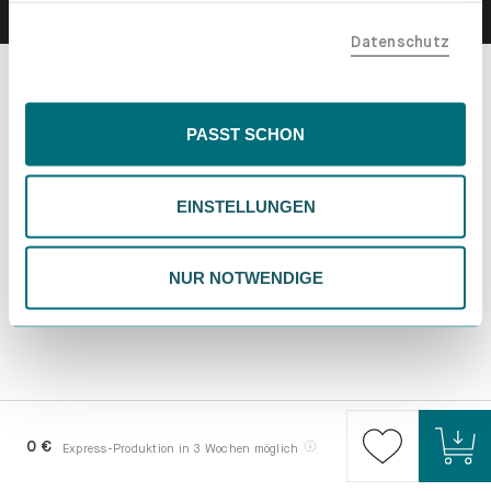
teilen. Bitte beachte, dass deine Daten auch außerhalb
Datenschutz
der EU, beispielsweise in den USA, verarbeitet werden
könnten. Wenn du "Nur Notwendige" wählst, verwenden
wir nur essentielle Cookies, wodurch personalisierte
Inhalte eingeschränkt sein könnten. Wähle
PASST SCHON
"Einstellungen" für eine Überprüfung und Verwaltung
deiner Präferenzen. Du kannst deine Wahl jederzeit
EINSTELLUNGEN
ändern. Weitere Informationen findest du in unserer
Datenschutzrichtlinie.
NUR NOTWENDIGE
0 €
Express-Produktion in 3 Wochen möglich