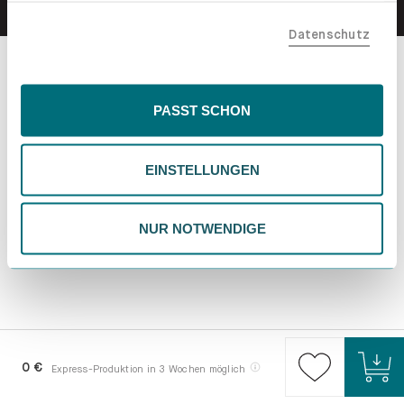
teilen. Bitte beachte, dass deine Daten auch außerhalb
Datenschutz
der EU, beispielsweise in den USA, verarbeitet werden
könnten. Wenn du "Nur Notwendige" wählst, verwenden
wir nur essentielle Cookies, wodurch personalisierte
Inhalte eingeschränkt sein könnten. Wähle
PASST SCHON
"Einstellungen" für eine Überprüfung und Verwaltung
deiner Präferenzen. Du kannst deine Wahl jederzeit
EINSTELLUNGEN
ändern. Weitere Informationen findest du in unserer
Datenschutzrichtlinie.
NUR NOTWENDIGE
0 €
Express-Produktion in 3 Wochen möglich