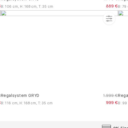
€
889 €
B
:
106
cm
,
H
:
168
cm
,
T
:
35
cm
B
:
79
€
Regalsystem GRYD
1.999 €
Rega
€
999 €
B
:
116
cm
,
H
:
168
cm
,
T
:
35
cm
B
:
99