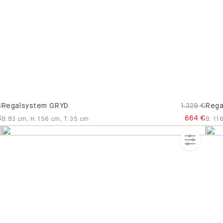
€
Regalsystem GRYD
1.329 €
Rega
€
664 €
B
:
83
cm
,
H
:
156
cm
,
T
:
35
cm
B
:
11