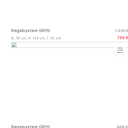
Regalsystem GRYD
1.519 
759 
B
:
79
cm
,
H
:
124
cm
,
T
:
35
cm
Regalsystem GRYD
989 