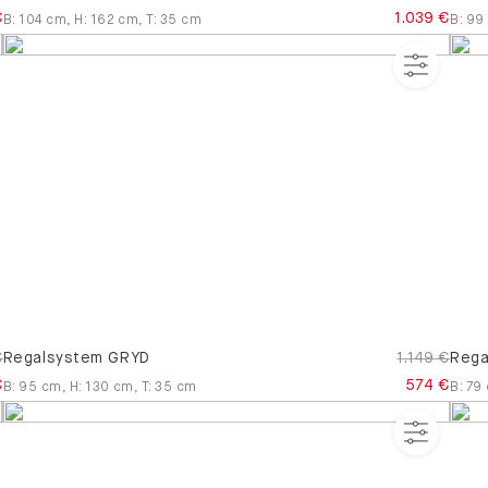
€
1.039 €
B
:
104
cm
,
H
:
162
cm
,
T
:
35
cm
B
:
99
€
Regalsystem GRYD
1.149 €
Rega
€
574 €
B
:
95
cm
,
H
:
130
cm
,
T
:
35
cm
B
:
79