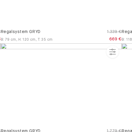
€
Regalsystem GRYD
1.339 €
Rega
€
669 €
B
:
79
cm
,
H
:
120
cm
,
T
:
35
cm
B
:
118
€
Regalsystem GRYD
1.779 €
Rega