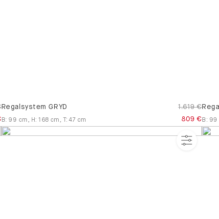
€
Regalsystem GRYD
1.619 €
Rega
€
809 €
B
:
99
cm
,
H
:
168
cm
,
T
:
47
cm
B
:
99