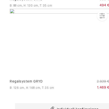
494 
B
:
88
cm
,
H
:
130
cm
,
T
:
35
cm
Regalsystem GRYD
2.939 
1.469 
B
:
126
cm
,
H
:
168
cm
,
T
:
35
cm