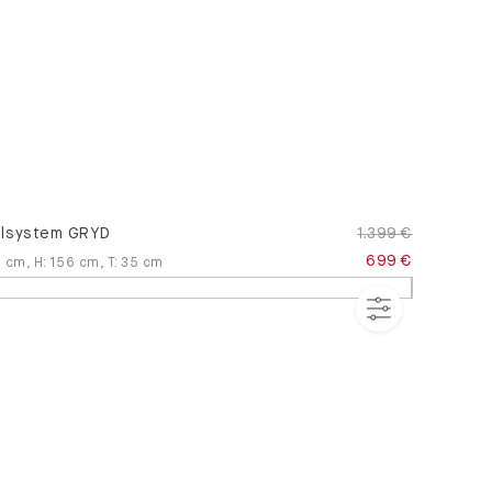
lsystem GRYD
1.399 €
699 €
6
cm
,
H
:
156
cm
,
T
:
35
cm