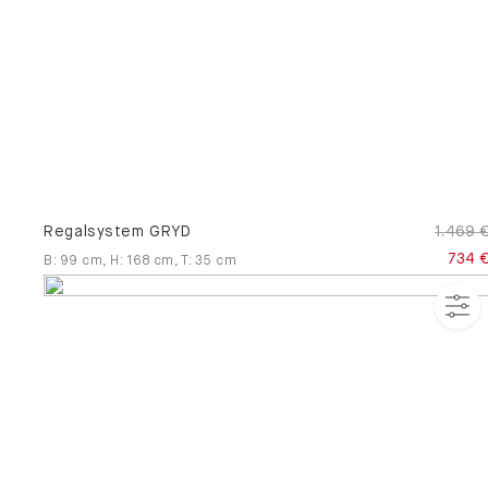
Regalsystem GRYD
1.469 
734 
B
:
99
cm
,
H
:
168
cm
,
T
:
35
cm