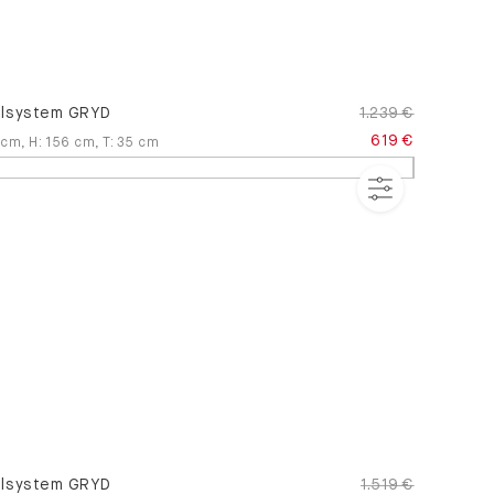
lsystem GRYD
1.239 €
619 €
cm
,
H
:
156
cm
,
T
:
35
cm
lsystem GRYD
1.519 €