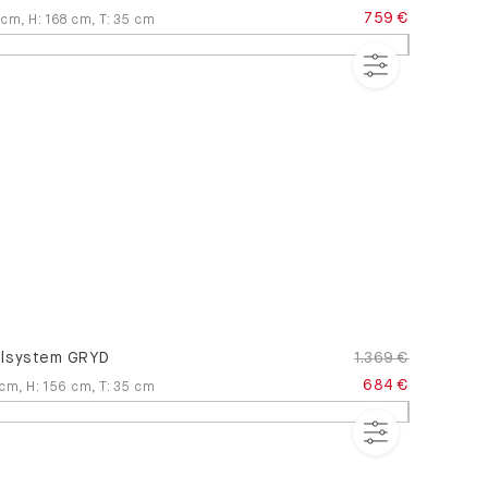
759 €
cm
,
H
:
168
cm
,
T
:
35
cm
lsystem GRYD
1.369 €
684 €
cm
,
H
:
156
cm
,
T
:
35
cm