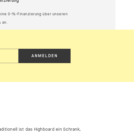
anzierung
 eine 0-%-Finanzierung über unseren
 an.
ANMELDEN
itionell ist das Highboard ein Schrank,