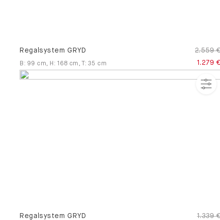
Regalsystem GRYD
2.559 
1.279 
B
:
99
cm
,
H
:
168
cm
,
T
:
35
cm
Regalsystem GRYD
1.339 