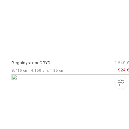
Regalsystem GRYD
1.849 
924 
B
:
116
cm
,
H
:
156
cm
,
T
:
35
cm