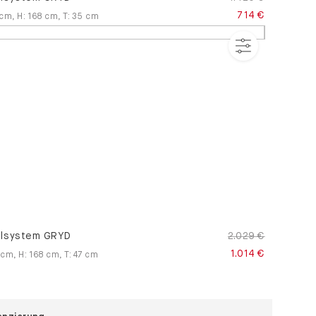
714 €
cm
,
H
:
168
cm
,
T
:
35
cm
lsystem GRYD
2.029 €
1.014 €
cm
,
H
:
168
cm
,
T
:
47
cm