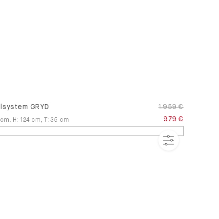
lsystem GRYD
1.959 €
979 €
cm
,
H
:
124
cm
,
T
:
35
cm