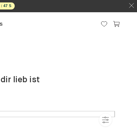
6
S
S
ir lieb ist