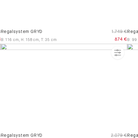
€
Regalsystem GRYD
1.749 €
Rega
€
874 €
B
:
116
cm
,
H
:
158
cm
,
T
:
35
cm
B
:
99
€
Regalsystem GRYD
2.079 €
Rega